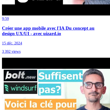
9:59
Créer une app mobile avec l'IA Du concept au
design UX/UI - avec uizard.io
15 déc. 2024
3 392
views