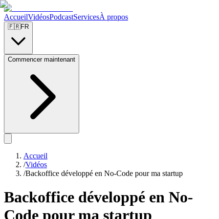
Accueil
Vidéos
Podcast
Services
À propos
🇫🇷
FR
Commencer maintenant
Accueil
/
Vidéos
/
Backoffice développé en No-Code pour ma startup
Backoffice développé en No-
Code pour ma startup