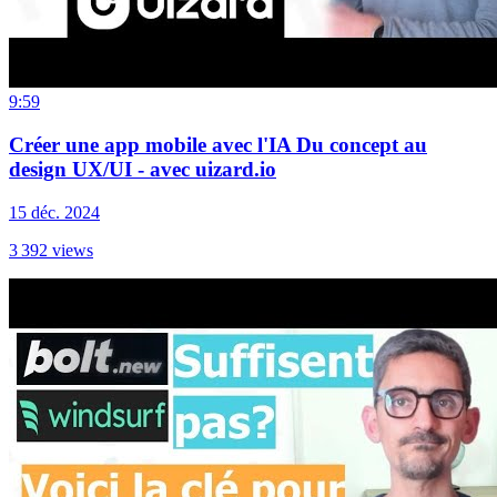
9:59
Créer une app mobile avec l'IA Du concept au
design UX/UI - avec uizard.io
15 déc. 2024
3 392
views