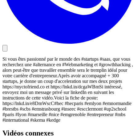
Si vous êtes passionné par le monde des #startups #saas, que vous
recherchez une #alternance en #Webmarketing et #growthhacking ,
alors peut-être que travailler ensemble sera le tremplin idéal pour
votre carrière d'entrepreneur.Après avoir accompagné + 300
startups, je donne un coup d'acceleration sur mes deux projets
https://myctofriend.co et https://lnkd.in/dcgaWBmSi intéressé,
envoyez moi un message privé sur linkedIn en suivant les
instructions de cette vidéo.Voici la fiche de poste:
https://lnkd.in/e8DmWscC#hec #hecparis #emlyon #emnormandie
#brestbs #scbs #emstrasbourg #inseec #escclermont #up2school
#paris #lyon #marseille #nice #emgrenoble #entrepreneur #mbs
#international #skema #kedge
Vidéos connexes