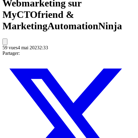
Webmarketing sur
MyCTOfriend &
MarketingAutomationNinja
59
vues
4 mai 2023
2:33
Partager: