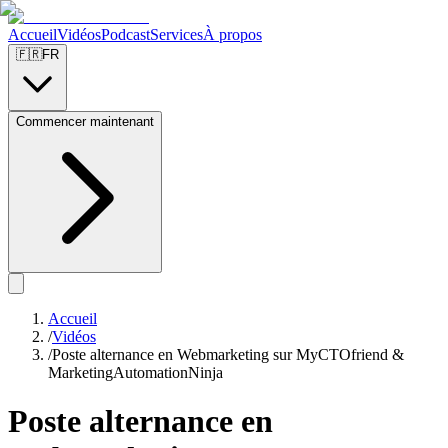
Accueil
Vidéos
Podcast
Services
À propos
🇫🇷
FR
Commencer maintenant
Accueil
/
Vidéos
/
Poste alternance en Webmarketing sur MyCTOfriend &
MarketingAutomationNinja
Poste alternance en