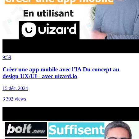
9:59
Créer une app mobile avec l'IA Du concept au
design UX/UI - avec uizard.io
15 déc. 2024
3 392
views