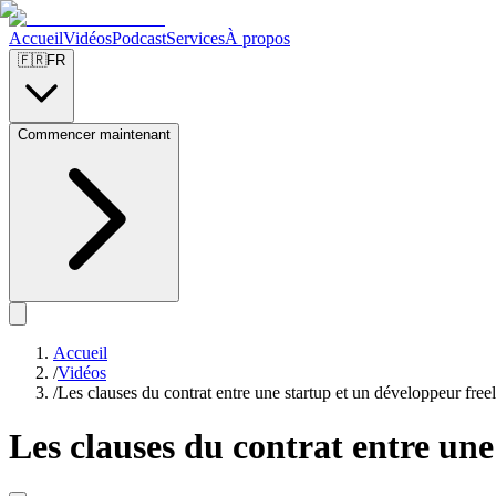
Accueil
Vidéos
Podcast
Services
À propos
🇫🇷
FR
Commencer maintenant
Accueil
/
Vidéos
/
Les clauses du contrat entre une startup et un développeur fre
Les clauses du contrat entre un