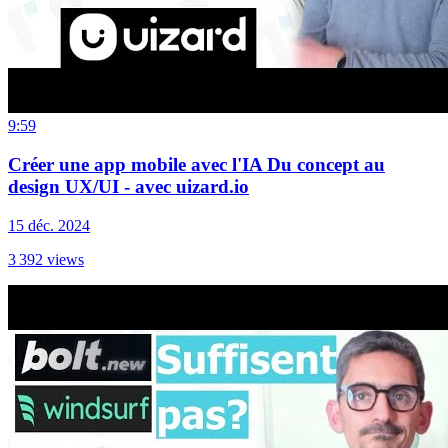
9:59
Créer une app mobile avec l'IA Du concept au
design UX/UI - avec uizard.io
15 déc. 2024
3 392
views