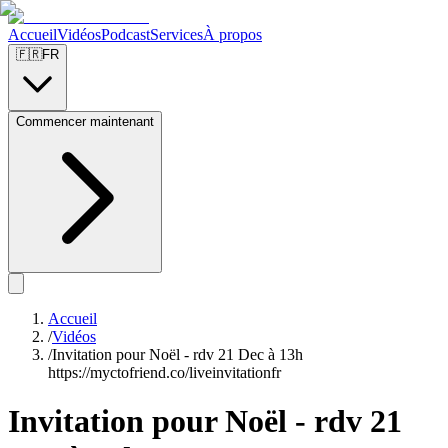
Accueil
Vidéos
Podcast
Services
À propos
🇫🇷
FR
Commencer maintenant
Accueil
/
Vidéos
/
Invitation pour Noël - rdv 21 Dec à 13h
https://myctofriend.co/liveinvitationfr
Invitation pour Noël - rdv 21