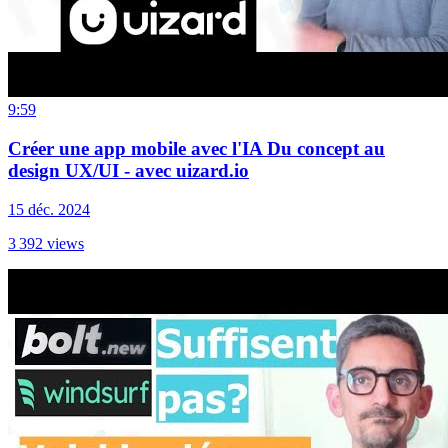
9:59
Créer une app mobile avec l'IA Du concept au
design UX/UI - avec uizard.io
15 déc. 2024
3 392
views