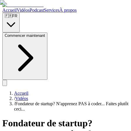
Accueil
Vidéos
Podcast
Services
À propos
🇫🇷
FR
Commencer maintenant
Accueil
/
Vidéos
/
Fondateur de startup? N'apprenez PAS à coder... Faites plutôt
ceci...
Fondateur de startup?