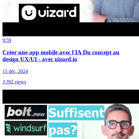
9:59
Créer une app mobile avec l'IA Du concept au
design UX/UI - avec uizard.io
15 déc. 2024
3 392
views