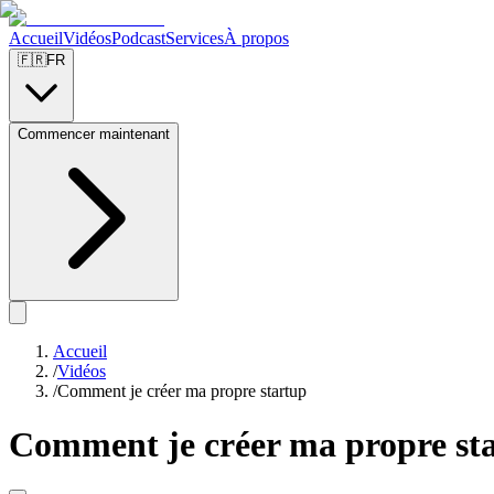
Accueil
Vidéos
Podcast
Services
À propos
🇫🇷
FR
Commencer maintenant
Accueil
/
Vidéos
/
Comment je créer ma propre startup
Comment je créer ma propre st