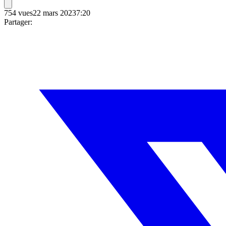
754
vues
22 mars 2023
7:20
Partager: