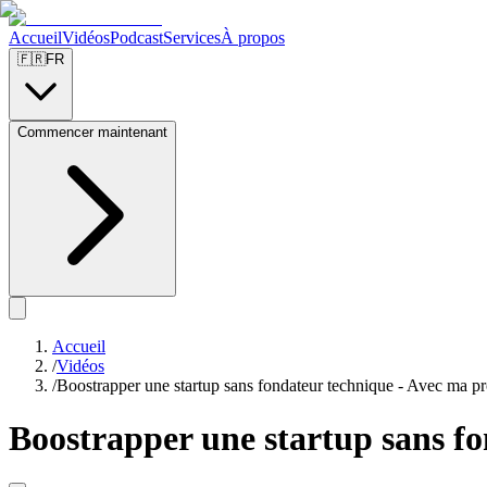
Accueil
Vidéos
Podcast
Services
À propos
🇫🇷
FR
Commencer maintenant
Accueil
/
Vidéos
/
Boostrapper une startup sans fondateur technique - Avec ma p
Boostrapper une startup sans f